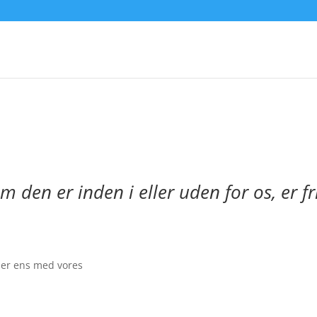
n
om den er inden i eller uden for os, er f
 er ens med vores