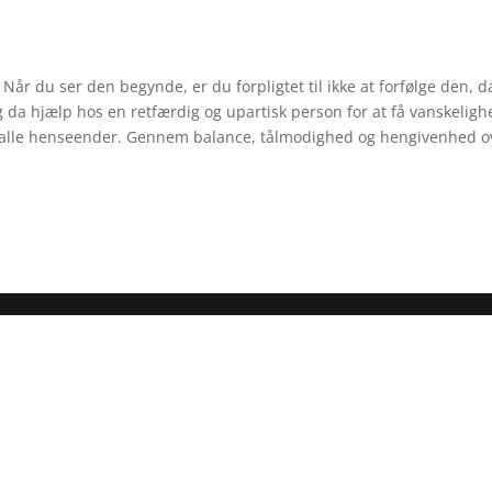
kt. Når du ser den begynde, er du forpligtet til ikke at forfølge den, 
g da hjælp hos en retfærdig og upartisk person for at få vanskeligh
r i alle henseender. Gennem balance, tålmodighed og hengivenhed o