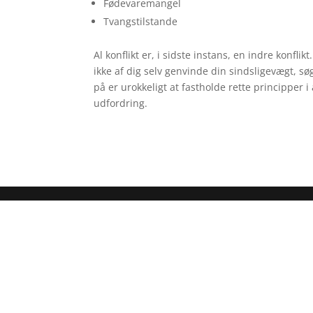
Fødevaremangel
Tvangstilstande
Al konflikt er, i sidste instans, en indre konfli
ikke af dig selv genvinde din sindsligevægt, sø
på er urokkeligt at fastholde rette princippe
udfordring.