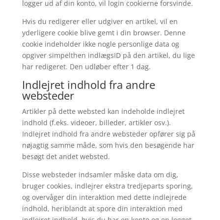
logger ud af din konto, vil login cookierne forsvinde.
Hvis du redigerer eller udgiver en artikel, vil en
yderligere cookie blive gemt i din browser. Denne
cookie indeholder ikke nogle personlige data og
opgiver simpelthen indlægsID på den artikel, du lige
har redigeret. Den udløber efter 1 dag.
Indlejret indhold fra andre
websteder
Artikler på dette websted kan indeholde indlejret
indhold (f.eks. videoer, billeder, artikler osv.).
Indlejret indhold fra andre websteder opfører sig på
nøjagtig samme måde, som hvis den besøgende har
besøgt det andet websted.
Disse websteder indsamler måske data om dig,
bruger cookies, indlejrer ekstra tredjeparts sporing,
og overvåger din interaktion med dette indlejrede
indhold, heriblandt at spore din interaktion med
indlejret indhold, hvis du har en konto og en logget